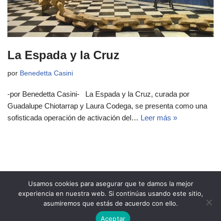
La Espada y la Cruz
por
Benedetta Casini
-por Benedetta Casini- La Espada y la Cruz, curada por
Guadalupe Chiotarrap y Laura Codega, se presenta como una
sofisticada operación de activación del…
Leer más »
Usamos cookies para asegurar que te damos la mejor
experiencia en nuestra web. Si continúas usando este sitio,
asumiremos que estás de acuerdo con ello.
Copyright 2021 Revista Ñeri
Aceptar