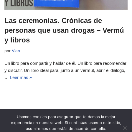
Las ceremonias. Crónicas de
personas que usan drogas – Vermú
y libros
por
Vian .
Un libro para compartir y hablar de él. Un libro para recomendar
y discutir. Un libro ideal para, junto a un vermut, abrir el diálogo,
…
Leer más »
Usamos cookies para asegurar que te damos la mejor
experiencia en nuestra web. Si continúas usando este sitio,
asumiremos que estás de acuerdo con ello.
Copyright 2021 Revista Ñeri