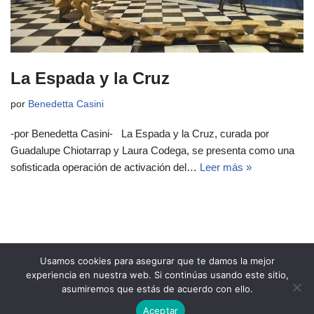
La Espada y la Cruz
por
Benedetta Casini
-por Benedetta Casini- La Espada y la Cruz, curada por
Guadalupe Chiotarrap y Laura Codega, se presenta como una
sofisticada operación de activación del…
Leer más »
Usamos cookies para asegurar que te damos la mejor
experiencia en nuestra web. Si continúas usando este sitio,
asumiremos que estás de acuerdo con ello.
Copyright 2021 Revista Ñeri
Aceptar