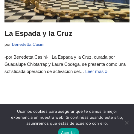
La Espada y la Cruz
por
Benedetta Casini
-por Benedetta Casini- La Espada y la Cruz, curada por
Guadalupe Chiotarrap y Laura Codega, se presenta como una
sofisticada operación de activación del…
Leer más »
Usamos cookies para asegurar que te damos la mejor
experiencia en nuestra web. Si continúas usando este sitio,
asumiremos que estás de acuerdo con ello.
Copyright 2021 Revista Ñeri
Aceptar