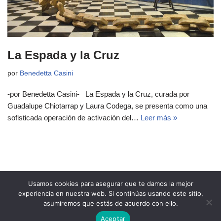
La Espada y la Cruz
por
Benedetta Casini
-por Benedetta Casini- La Espada y la Cruz, curada por
Guadalupe Chiotarrap y Laura Codega, se presenta como una
sofisticada operación de activación del…
Leer más »
Usamos cookies para asegurar que te damos la mejor
experiencia en nuestra web. Si continúas usando este sitio,
asumiremos que estás de acuerdo con ello.
Copyright 2021 Revista Ñeri
Aceptar