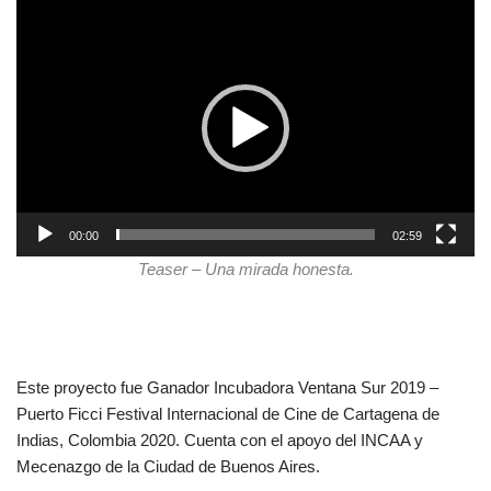
R
e
p
r
o
d
u
c
t
00:00
02:59
o
Teaser – Una mirada honesta.
r
d
e
v
í
Este proyecto fue Ganador Incubadora Ventana Sur 2019 –
d
Puerto Ficci Festival Internacional de Cine de Cartagena de
e
Indias, Colombia 2020. Cuenta con el apoyo del INCAA y
o
Mecenazgo de la Ciudad de Buenos Aires.