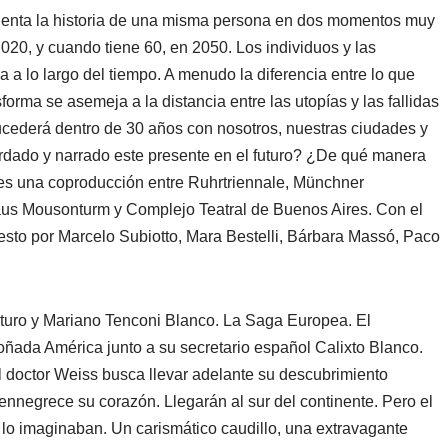
enta la historia de una misma persona en dos momentos muy
2020, y cuando tiene 60, en 2050. Los individuos y las
a lo largo del tiempo. A menudo la diferencia entre lo que
forma se asemeja a la distancia entre las utopías y las fallidas
ederá dentro de 30 años con nosotros, nuestras ciudades y
ado y narrado este presente en el futuro? ¿De qué manera
s una coproducción entre Ruhrtriennale, Münchner
us Mousonturm y Complejo Teatral de Buenos Aires. Con el
esto por Marcelo Subiotto, Mara Bestelli, Bárbara Massó, Paco
uro y Mariano Tenconi Blanco. La Saga Europea. El
oñada América junto a su secretario español Calixto Blanco.
El doctor Weiss busca llevar adelante su descubrimiento
nnegrece su corazón. Llegarán al sur del continente. Pero el
lo imaginaban. Un carismático caudillo, una extravagante