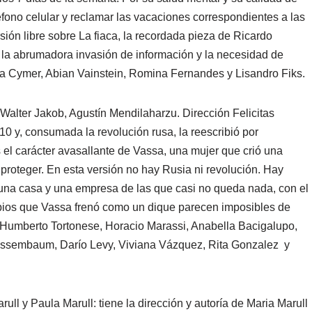
eléfono celular y reclamar las vacaciones correspondientes a las
sión libre sobre La fiaca, la recordada pieza de Ricardo
la abrumadora invasión de información y la necesidad de
a Cymer, Abian Vainstein, Romina Fernandes y Lisandro Fiks.
Walter Jakob, Agustín Mendilaharzu. Dirección Felicitas
0 y, consumada la revolución rusa, la reescribió por
 el carácter avasallante de Vassa, una mujer que crió una
y proteger. En esta versión no hay Rusia ni revolución. Hay
Hay una casa y una empresa de las que casi no queda nada, con el
mbios que Vassa frenó como un dique parecen imposibles de
: Humberto Tortonese, Horacio Marassi, Anabella Bacigalupo,
ussembaum, Darío Levy, Viviana Vázquez, Rita Gonzalez y
rull y Paula Marull: tiene la dirección y autoría de Maria Marull