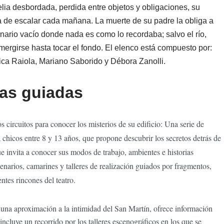
elia desbordada, perdida entre objetos y obligaciones, su
a de escalar cada mañana. La muerte de su padre la obliga a
nario vacío donde nada es como lo recordaba; salvo el río,
umergirse hasta tocar el fondo. El elenco está compuesto por:
ica Raiola, Mariano Saborido y Débora Zanolli.
tas guiadas
s circuitos para conocer los misterios de su edificio:
Una serie de
a chicos entre 8 y 13 años, que propone descubrir los secretos detrás de
ue invita a conocer sus modos de trabajo, ambientes e historias
enarios, camarines y talleres de realización guiados por fragmentos,
entes rincones del teatro.
 una aproximación a la intimidad del San Martín, ofrece información
 incluye un recorrido por los talleres escenográficos en los que se