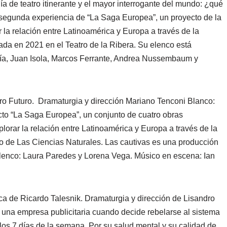
ía de teatro itinerante y el mayor interrogante del mundo: ¿qué
segunda experiencia de “La Saga Europea”, un proyecto de la
la relación entre Latinoamérica y Europa a través de la
enada en 2021 en el Teatro de la Ribera. Su elenco está
aría, Juan Isola, Marcos Ferrante, Andrea Nussembaum y
o Futuro. Dramaturgia y dirección Mariano Tenconi Blanco:
ecto “La Saga Europea”, un conjunto de cuatro obras
orar la relación entre Latinoamérica y Europa a través de la
eno de Las Ciencias Naturales. Las cautivas es una producción
Elenco: Laura Paredes y Lorena Vega. Músico en escena: Ian
ca de Ricardo Talesnik. Dramaturgia y dirección de Lisandro
e una empresa publicitaria cuando decide rebelarse al sistema
 los 7 días de la semana. Por su salud mental y su calidad de