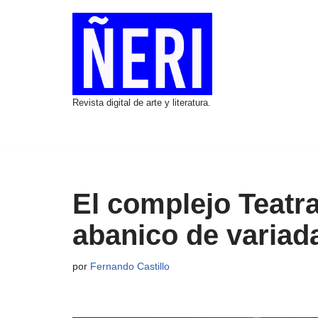
Saltar
al
contenido
Revista digital de arte y literatura.
El complejo Teatr
abanico de variada
por
Fernando Castillo