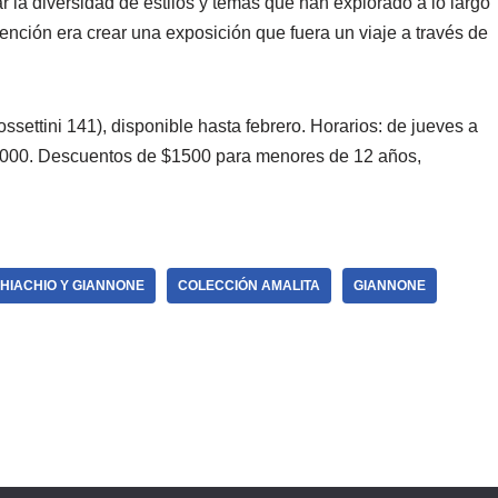
r la diversidad de estilos y temas que han explorado a lo largo
ntención era crear una exposición que fuera un viaje a través de
settini 141), disponible hasta febrero. Horarios: de jueves a
$4000. Descuentos de $1500 para menores de 12 años,
HIACHIO Y GIANNONE
COLECCIÓN AMALITA
GIANNONE