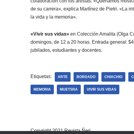
colaboración con los artistas. «Queríamos mostra
de su carrera», explica Martínez de Pietri. «La i
la vida y la memoria».
«Vivir sus vidas»
en Colección Amalita (Olga Cos
domingos, de 12 a 20 horas. Entrada general: 
jubilados, estudiantes y docentes.
Etiquetas:
ARTE
BORDADO
CHIACHIO
C
MEMORIA
MUETSRA
VIVIR SUS VIDAS
Copyright 2021 Revista Ñeri