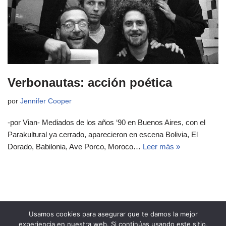
Verbonautas: acción poética
por
Jennifer Cooper
-por Vian- Mediados de los años ‘90 en Buenos Aires, con el
Parakultural ya cerrado, aparecieron en escena Bolivia, El
Dorado, Babilonia, Ave Porco, Moroco…
Leer más »
Usamos cookies para asegurar que te damos la mejor
experiencia en nuestra web. Si continúas usando este sitio,